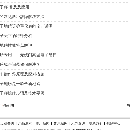
子秤 普及及应用
的常见两种故障解决方法
子地磅等称重仪表的设计说明
子天平的特殊分析
地磅性能特点解说
所专用——无线耐高温电子吊秤
磅线路问题如何解决？
车衡作弊原理及应对措施
子地磅是一款全新地磅
子秤操作步骤及技术要领
20
条新闻
当
走进香川
|
产品展示
|
香川新闻
|
客户服务
|
人力资源
|
联系我们
|
视频中心