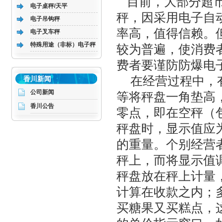
目前，大部分超市
电子桌秤/天平
秤，因采用电子自
电子吊钩秤
率高，值得信赖。
电子叉车秤
特殊用途（非标）电子秤
较为普遍，使消费
费者要谨防防爆电
在经营过程中，有
香川新闻
公司新闻
等将秤盘一角垫高
香川公告
零点，即在空秤（包
秤盘时，显示值应为
的重量。个别经营
秤上，而将显示值
秤盘放在秤上计量
计算在收款之内；
买糖果又买糕点，